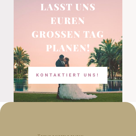
LASST UNS
EUREN
GROSSEN TAG P
LANEN!
KONTAKTIERT UNS!