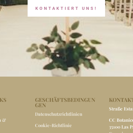
KONTAKTIERT UNS!
NKS
GESCHÄFTSBEDINGUN
KONTAKT
GEN
Straße Esta
Datenschutzrichtlinien
n &
CC Botanico
Cookie-Richtlinie
35100 Las 