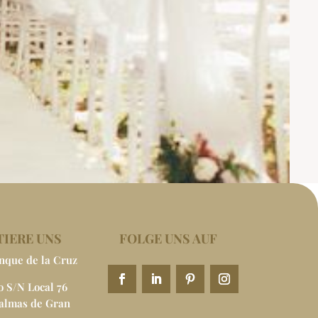
IERE UNS
FOLGE UNS AUF
nque de la Cruz
 S/N Local 76
Palmas de Gran