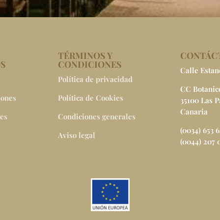
TÉRMINOS Y
CONTÁC
OS
CONDICIONES
Calle Estan
Política de privacidad
CC Botanico
iones
Política de Cookies
35100 Las 
Canaria
tes
Condiciones generales
(0034) 653 
Aviso legal
(0044) 207 