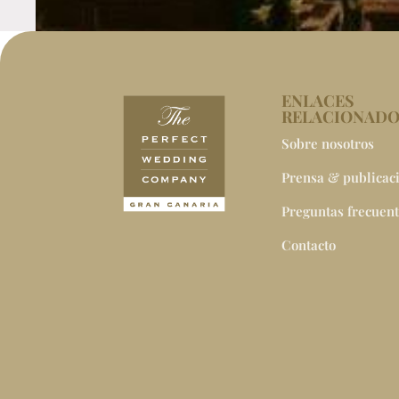
ENLACES
RELACIONAD
Sobre nosotros
Prensa & publicac
Preguntas frecuen
Contacto