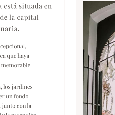
a está situada en
de la capital
naria.
xcepcional,
ica que haya
io memorable.
, los jardines
er un fondo
 junto con la
 y la recepción