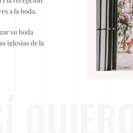
es a la boda.
zar su boda
s iglesias de la
SÍ QUIERO