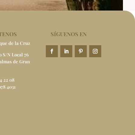
TENOS
SÍGUENOS EN
que de la Cruz
 S/N Local 76
Palmas de Gran
64 22 08
078 4031