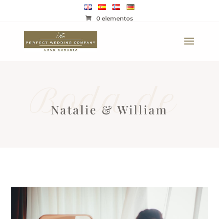
0 elementos
Boda de
Natalie & William